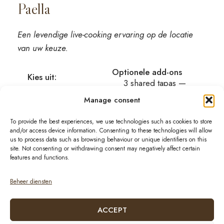
Paella
Een levendige live-cooking ervaring op de locatie
van uw keuze.
Optionele add-ons
Kies uit:
3 shared tapas —
Zeevruchten
€13,50 per person
Manage consent
Dessert — € 7,50 per
Vlees
To provide the best experiences, we use technologies such as cookies to store
persoon
and/or access device information. Consenting to these technologies will allow
Gemengd
us to process data such as browsing behaviour or unique identifiers on this
(zeevruchten
site. Not consenting or withdrawing consent may negatively affect certain
en vlees)
features and functions.
Geserveerd
Beheer diensten
met brood en
aïoli.
ACCEPT
Minimum: 10 personen
€25
▼
per persoon